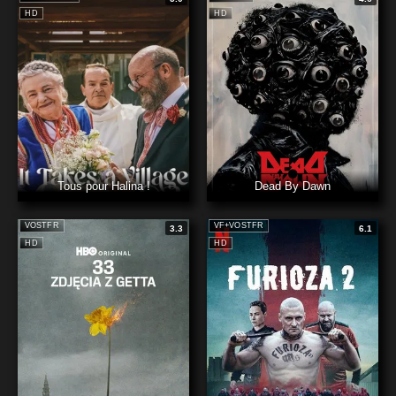
HD
HD
Tous pour Halina !
Dead By Dawn
VOSTFR
VF+VOSTFR
3.3
6.1
HD
HD