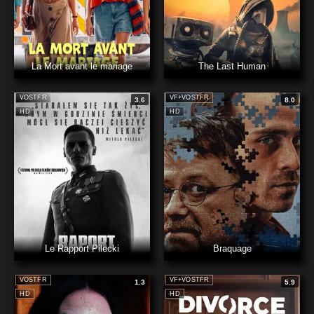
La Mort avant le mariage
The Last Human
VOSTFR
VF+VOSTFR
3.6
8.0
HD
HD
Le Rapport Pilecki
Braquage
VOSTFR
VF+VOSTFR
1.3
5.9
HD
HD