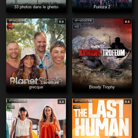
33 photos dans le ghetto
Furioza 2
VF+VOSTFR
VF+VOSTFR
0.0
8.0
HD
HD
Planète Célib : L'aventure
grecque
Bloody Trophy
VF+VOSTFR
VF+VOSTFR
4.4
5.8
HD
HD