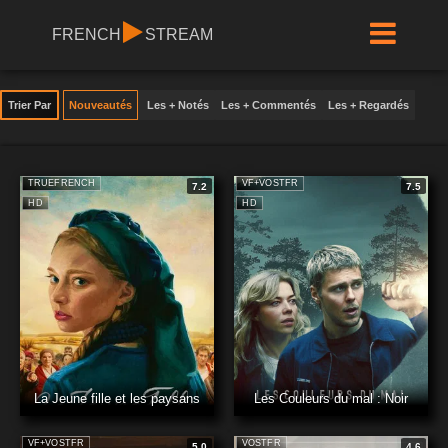
FRENCH
STREAM
Trier Par
Nouveautés
Les + Notés
Les + Commentés
Les + Regardés
TRUEFRENCH
VF+VOSTFR
7.2
7.5
HD
HD
La Jeune fille et les paysans
Les Couleurs du mal : Noir
VF+VOSTFR
VOSTFR
5.0
4.6