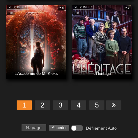
VF+VOSTFR
VF+VOSTFR
7.0
7.7
HD
HD
L'Académie de M. Kleks
L'Héritage
1
2
3
4
5
Numéro de page
Accéder
Défilement Auto