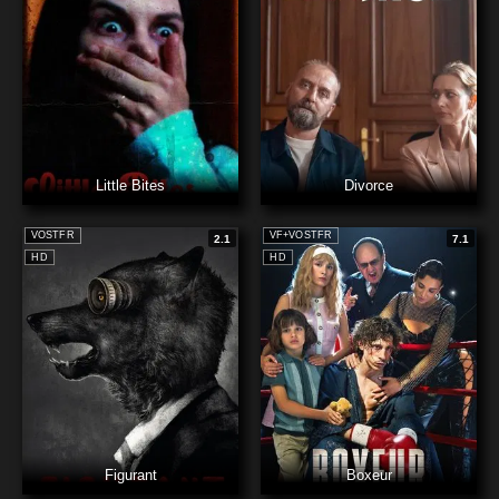
Little Bites
Divorce
VOSTFR
VF+VOSTFR
2.1
7.1
HD
HD
Figurant
Boxeur