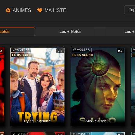
ANIMES
MA LISTE
autés
Les + Notés
Les 
VF+VOSTFR
VF+VOSTFR
V
.2
3.3
9.0
EP 05 SUR 08
EP 05 SUR 10
E
Trying - Saison 5
Silo - Saison 3
VF+VOSTFR
VF+VOSTFR
V