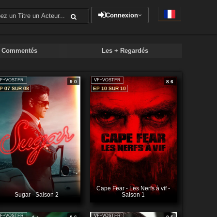
Connexion
+ Commentés
Les + Regardés
F+VOSTFR
VF+VOSTFR
9.0
8.6
P 07 SUR 08
EP 10 SUR 10
Cape Fear - Les Nerfs à vif -
Sugar - Saison 2
Saison 1
F+VOSTFR
VF+VOSTFR