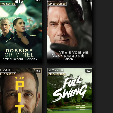
8.6
8.5
P 08 SUR 08
EP 10 SUR 10
Vrais voisins, faux amis -
Criminal Record - Saison 2
Saison 2
F+VOSTFR
VF+VOSTFR
8.9
4.3
P 15 SUR 15
EP 04 SUR 04