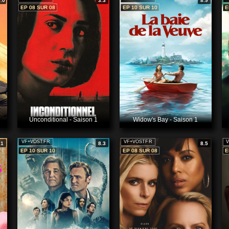
.0
3.3
8.9
EP 08 SUR 08
EP 10 SUR 10
E
Unconditional - Saison 1
Widow's Bay - Saison 1
VF+VOSTFR
VF+VOSTFR
V
.1
8.3
8.5
EP 10 SUR 10
EP 08 SUR 08
E