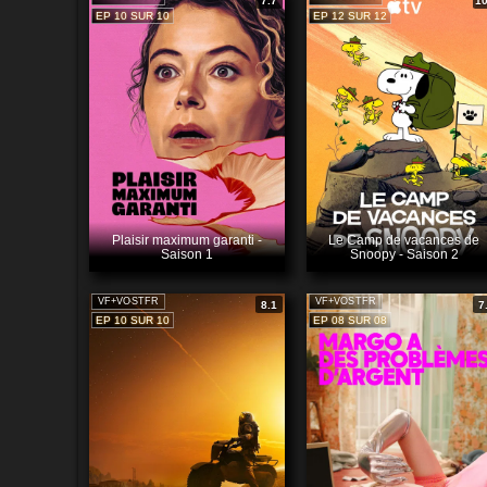
7.7
10
EP 10 SUR 10
EP 12 SUR 12
Plaisir maximum garanti -
Le Camp de vacances de
Saison 1
Snoopy - Saison 2
VF+VOSTFR
VF+VOSTFR
8.1
7
EP 10 SUR 10
EP 08 SUR 08