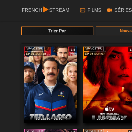
FRENCH
STREAM
FILMS
SÉRIES
Trier Par
Nouve
VF+VOSTFR
VF+VOSTFR
7.8
8
EP 01 SUR 10
EP 05 SUR 07
Ted Lasso - Saison 4
Lucky - Saison 1
VF+VOSTFR
VF+VOSTFR