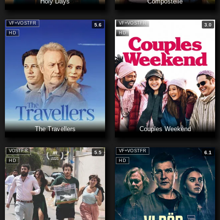
Holy Days
Compostelle
VF+VOSTFR
VF+VOSTFR
5.6
3.0
HD
HD
The Travellers
Couples Weekend
VOSTFR
VF+VOSTFR
5.5
6.1
HD
HD