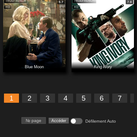
TRUEFRENCH
TRUEFRENCH
5.7
7.0
HD
HD
Blue Moon
King Ivory
1
2
3
4
5
6
7
Numéro de page
Accéder
Défilement Auto