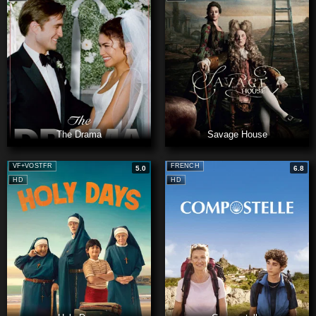
The Drama
Savage House
VF+VOSTFR
FRENCH
5.0
6.8
HD
HD