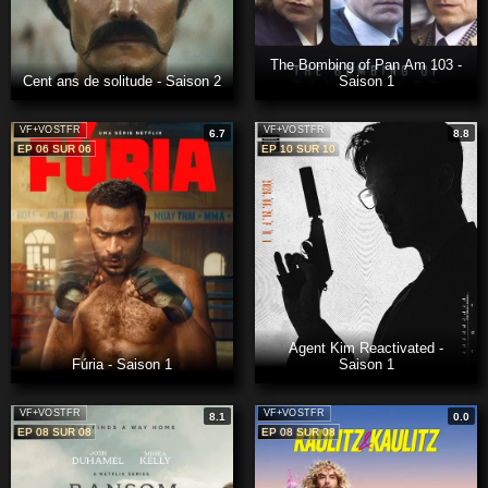
The Bombing of Pan Am 103 -
Cent ans de solitude - Saison 2
Saison 1
VF+VOSTFR
VF+VOSTFR
6.7
8.8
EP 06 SUR 06
EP 10 SUR 10
Agent Kim Reactivated -
Fúria - Saison 1
Saison 1
VF+VOSTFR
VF+VOSTFR
8.1
0.0
EP 08 SUR 08
EP 08 SUR 08