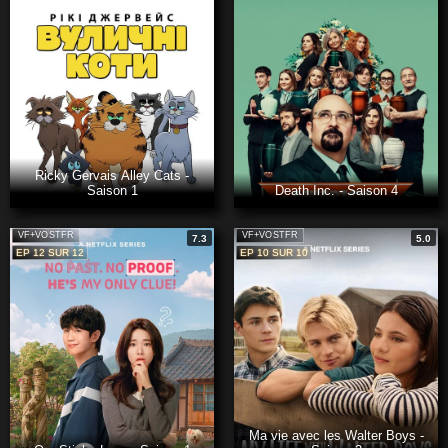
Ricky Gervais Alley Cats -
Saison 1
Death Inc. - Saison 4
VF+VOSTFR
VF+VOSTFR
7.3
5.0
EP 12 SUR 12
EP 10 SUR 10
Ma vie avec les Walter Boys -