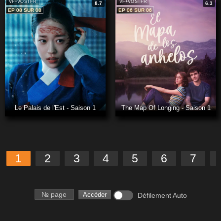
VF+VOSTFR
VF+VOSTFR
8.7
6.3
EP 08 SUR 08
EP 06 SUR 06
Le Palais de l'Est - Saison 1
The Map Of Longing - Saison 1
1
2
3
4
5
6
7
Numéro de page
Accéder
Défilement Auto