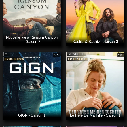
Nouvelle vie à Ransom Canyon
- Saison 2
Kaulitz & Kaulitz - Saison 3
VF
VF+VOSTFR
5.9
4.0
EP 06 SUR 06
EP 10 SUR 10
GIGN - Saison 1
Le Père De Ma Fille - Saison 1