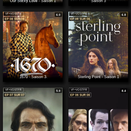
Our Sticky Love - Saison 1
Saison 3
VF+VOSTFR
VF+VOSTFR
6.0
6.8
EP 08 SUR 08
EP 08 SUR 08
1670 - Saison 3
Sterling Point - Saison 1
VF+VOSTFR
VF+VOSTFR
5.0
8.4
EP 07 SUR 07
EP 06 SUR 06