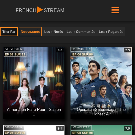
FRENCH
STREAM
Trier Par
Nouveautés
Les + Notés
Les + Commentés
Les + Regardés
VF+VOSTFR
VF+VOSTFR
8.6
2.9
EP 07 SUR 12
EP 06 SUR 06
Aimer à en Faire Peur - Saison
Operation Safed Sagar: The
1
Highest Air
VF+VOSTFR
VF+VOSTFR
9.4
7.5
EP 06 SUR 06
EP 08 SUR 08