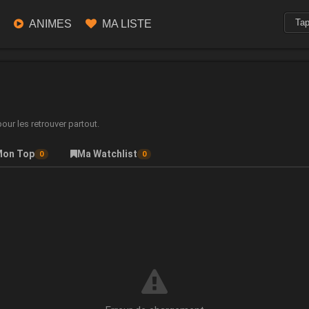
ANIMES
MA LISTE
ur les retrouver partout.
Mon Top
Ma Watchlist
0
0