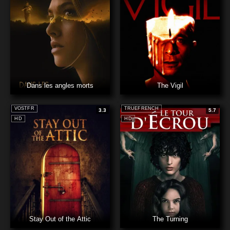
Dans les angles morts
The Vigil
VOSTFR
TRUEFRENCH
3.3
5.7
HD
HD
Stay Out of the Attic
The Turning