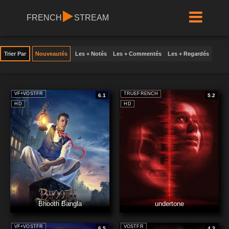
FRENCH
STREAM
Trier Par
Nouveautés
Les + Notés
Les + Commentés
Les + Regardés
VF+VOSTFR
TRUEFRENCH
6.1
5.2
HD
HD
Bhooth Bangla
undertone
VF+VOSTFR
VOSTFR
6.5
4.3