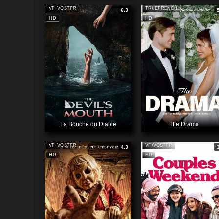
VF+VOSTFR
TRUEFRENCH
6.3
HD
HD
La Bouche du Diable
The Drama
VF+VOSTFR
VF+VOSTFR
4.3
HD
HD