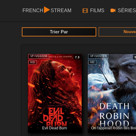
FRENCH
STREAM
FILMS
SÉRIES
Trier Par
Nouve
VF+VOSTFR
VF+VOSTFR
7.3
HD
HD
Evil Dead Burn
On l'appelait Robin des Bo