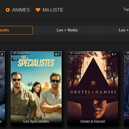
ANIMES
MA LISTE
autés
Les + Notés
Les 
VF+VOSTFR
VF+VOSTFR
V
5.5
8.7
5.7
HD
HD
H
is
Les Spécialistes
Gretel & Hansel