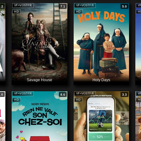
VF+VOSTFR
VF+VOSTFR
V
5.2
7.1
5.0
HD
HD
H
Savage House
Holy Days
VF+VOSTFR
VF+VOSTFR
V
3.0
8.6
3.3
HD
HD
H