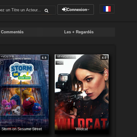
Connexion
+ Commentés
Les + Regardés
F+VOSTFR
VF+VOSTFR
6.9
4.0
D
HD
Storm on Sesame Street
Wildcat