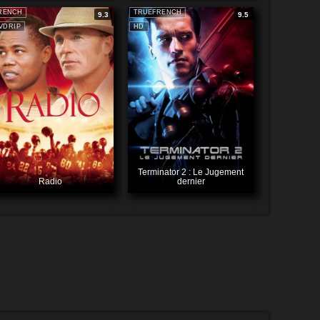
RENCH
TRUEFRENCH
9.3
9.5
VDRIP
HD
Terminator 2 : Le Jugement
Radio
dernier