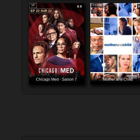
VF
FRENCH
8.8
1
EP 22 SUR 22
HD
Chicago Med - Saison 7
Mother and Child