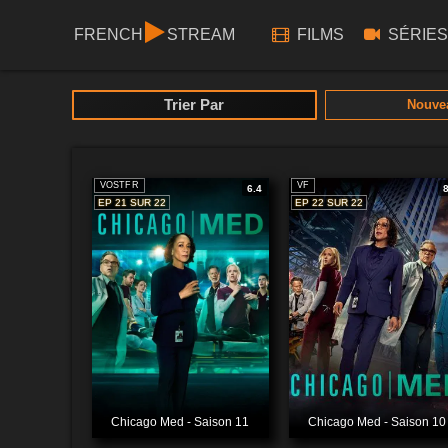
FRENCH
STREAM
FILMS
SÉRIES
Trier Par
Nouve
VOSTFR
VF
6.4
EP 21 SUR 22
EP 22 SUR 22
Chicago Med - Saison 11
Chicago Med - Saison 10