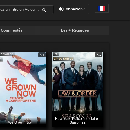
Connexion
+ Commentés
Les + Regardés
F+VOSTFR
VF
4.4
7.1
EP 20 SUR 22
D
New York, Police Judiciaire -
We Grown Now
Saison 22