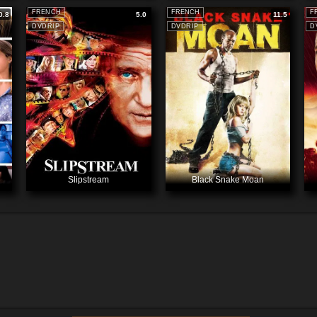
FRENCH
FRENCH
F
0.8
5.0
11.5
DVDRIP
DVDRIP
D
Slipstream
Black Snake Moan