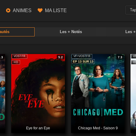
ANIMES
MA LISTE
autés
Les + Notés
Les 
VOSTFR
VF+VOSTFR
V
8.3
5.2
7.3
EP 13 SUR 13
HD
H
Eye for an Eye
Chicago Med - Saison 9