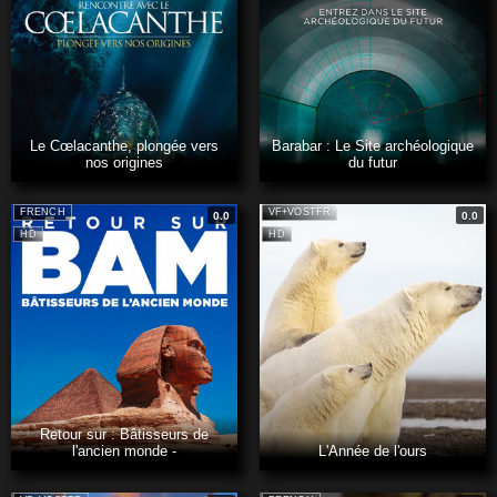
Le Cœlacanthe, plongée vers
Barabar : Le Site archéologique
nos origines
du futur
FRENCH
VF+VOSTFR
0.0
0.0
HD
HD
Retour sur : Bâtisseurs de
l'ancien monde -
L'Année de l'ours