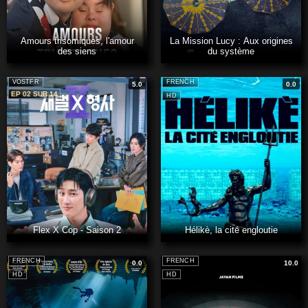
Amours trisomiques, l'amour
La Mission Lucy : Aux origines
des siens
du système
VOSTFR
FRENCH
5.0
0.0
EP 02 SUR 14
HD
Flex X Cop - Saison 2
Hélikè, la cité engloutie
FRENCH
FRENCH
0.0
10.0
HD
HD