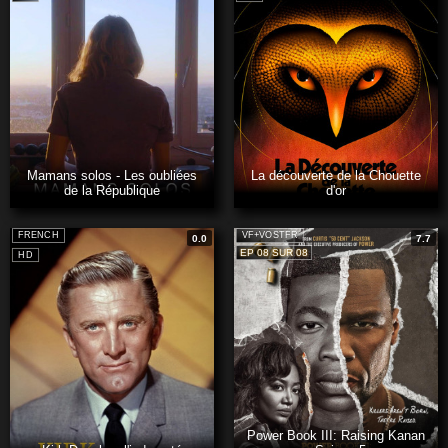
Mamans solos - Les oubliées
La découverte de la Chouette
de la République
d'or
FRENCH
VF+VOSTFR
0.0
7.7
EP 08 SUR 08
HD
Power Book III: Raising Kanan