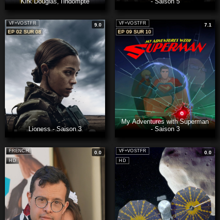
Kirk Douglas, l'indompté
- Saison 5
VF+VOSTFR
VF+VOSTFR
9.0
7.1
EP 02 SUR 08
EP 09 SUR 10
My Adventures with Superman
Lioness - Saison 3
- Saison 3
FRENCH
VF+VOSTFR
0.0
0.0
HD
HD