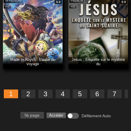
VF+VOSTFR
FRENCH
0.0
0.0
HD
HD
Made in Abyss : L'aube du
Jésus : Enquête sur le mystère
voyage
du
1
2
3
4
5
6
7
Numéro de page
Accéder
Défilement Auto