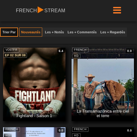
FRENCH
STREAM
Trier Par
Nouveautés
Les + Notés
Les + Commentés
Les + Regardés
VOSTFR
FRENCH
6.4
0.0
EP 02 SUR 08
HD
La Transamazônica entre ciel
Fightland - Saison 1
et terre
FRENCH
FRENCH
0.0
0.0
HD
HD